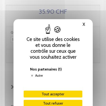
35.90 CHF
X
Masquer le
Quantité :
Ce site utilise des cookies
et vous donne le
contrôle sur ceux que
vous souhaitez activer
Ajouter au panier
Nos partenaires
(1)
Autre
FICHE TECHNIQUE
Tout accepter
Tout refuser