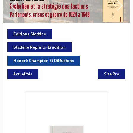
Éditions Slatkine
Slatkine Reprints-Érudition
Honoré Champion Et Diffusions
Actualités
Site Pro