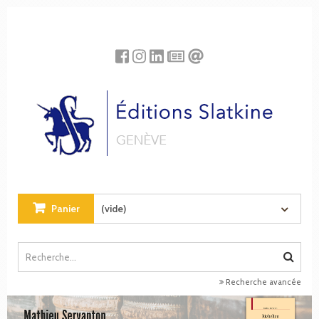
Panneau de gestion des cookies
Panier
(vide)
Recherche avancée