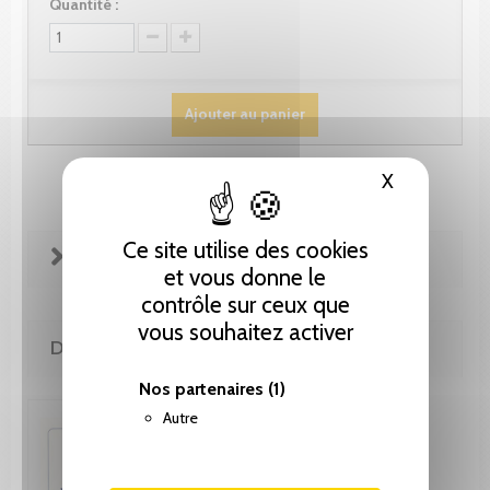
Quantité :
Ajouter au panier
X
Masquer le
Ce site utilise des cookies
FICHE TECHNIQUE
et vous donne le
contrôle sur ceux que
vous souhaitez activer
DE LA MÊME COLLECTION
Nos partenaires
(1)
Autre