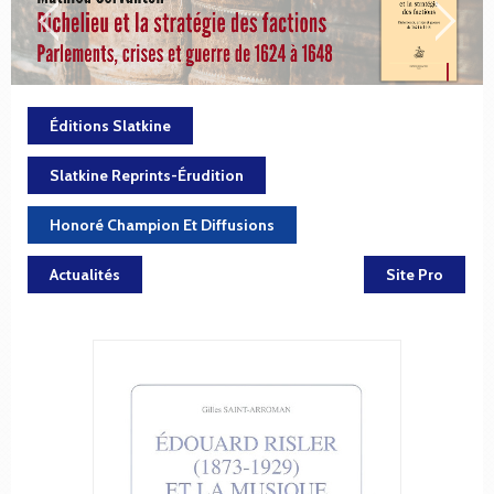
Éditions Slatkine
Slatkine Reprints-Érudition
Honoré Champion Et Diffusions
Actualités
Site Pro