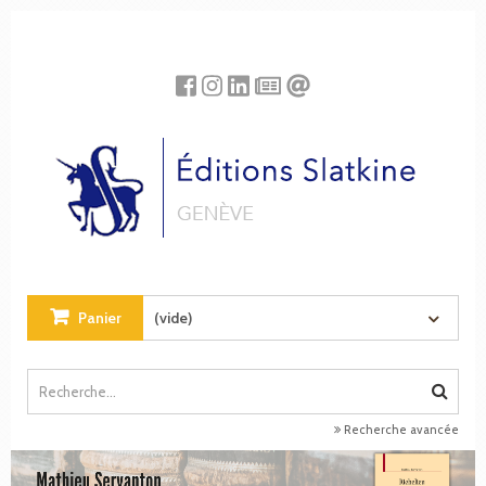
Panneau de gestion des cookies
Panier
(vide)
Recherche avancée