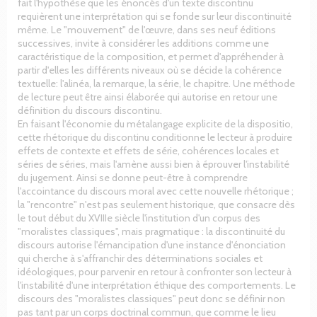
fait l'hypothèse que les énoncés d'un texte discontinu
requièrent une interprétation qui se fonde sur leur discontinuité
même. Le "mouvement" de l'œuvre, dans ses neuf éditions
successives, invite à considérer les additions comme une
caractéristique de la composition, et permet d'appréhender à
partir d'elles les différents niveaux où se décide la cohérence
textuelle: l'alinéa, la remarque, la série, le chapitre. Une méthode
de lecture peut être ainsi élaborée qui autorise en retour une
définition du discours discontinu.
En faisant l'économie du métalangage explicite de la dispositio,
cette rhétorique du discontinu conditionne le lecteur à produire
effets de contexte et effets de série, cohérences locales et
séries de séries, mais l'amène aussi bien à éprouver l'instabilité
du jugement. Ainsi se donne peut-être à comprendre
l'accointance du discours moral avec cette nouvelle rhétorique ;
la "rencontre" n'est pas seulement historique, que consacre dès
le tout début du XVIIIe siècle l'institution d'un corpus des
"moralistes classiques", mais pragmatique : la discontinuité du
discours autorise l'émancipation d'une instance d'énonciation
qui cherche à s'affranchir des déterminations sociales et
idéologiques, pour parvenir en retour à confronter son lecteur à
l'instabilité d'une interprétation éthique des comportements. Le
discours des "moralistes classiques" peut donc se définir non
pas tant par un corps doctrinal commun, que comme le lieu