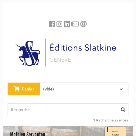
Panneau de gestion des cookies
Panier
(vide)
Recherche avancée