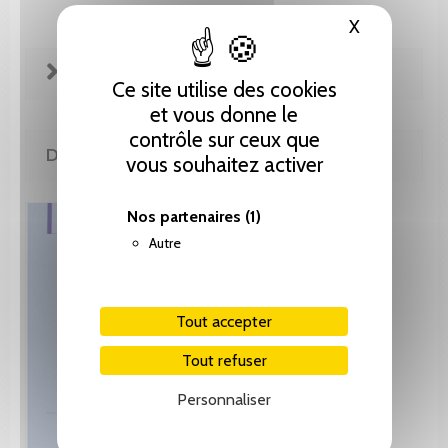
X
Masquer le
FICHE TECHNIQUE
Ce site utilise des cookies
et vous donne le
contrôle sur ceux que
DE LA MÊME COLLECTION
vous souhaitez activer
Nos partenaires
(1)
Autre
Tout accepter
Tout refuser
Personnaliser