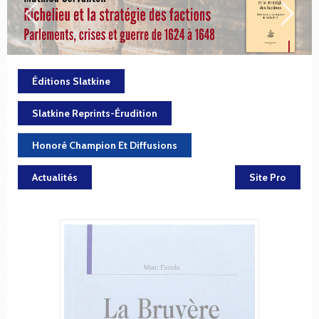
Éditions Slatkine
Slatkine Reprints-Érudition
Honoré Champion Et Diffusions
Actualités
Site Pro