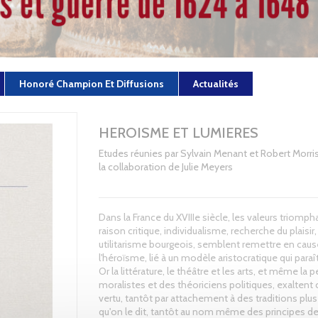
Honoré Champion Et Diffusions
Actualités
HEROISME ET LUMIERES
Etudes réunies par Sylvain Menant et Robert Morri
la collaboration de Julie Meyers
Dans la France du XVIIIe siècle, les valeurs triomph
raison critique, individualisme, recherche du plaisir,
utilitarisme bourgeois, semblent remettre en caus
l'héroïsme, lié à un modèle aristocratique qui paraî
Or la littérature, le théâtre et les arts, et même la
moralistes et des théoriciens politiques, exaltent 
vertu, tantôt par attachement à des traditions plus
qu'on le dit, tantôt au nom même des principes de