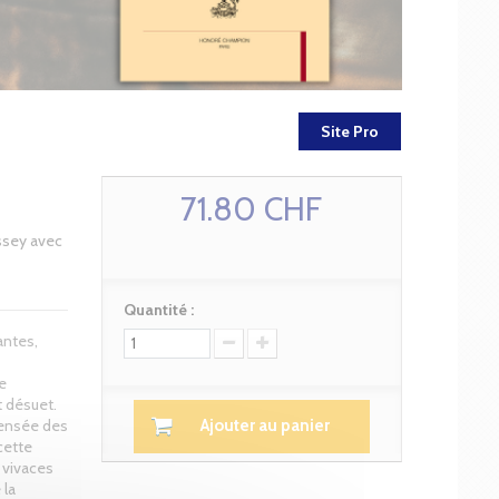
Site Pro
71.80 CHF
ssey avec
Quantité :
antes,
e
t désuet.
 pensée des
Ajouter au panier
cette
 vivaces
 la