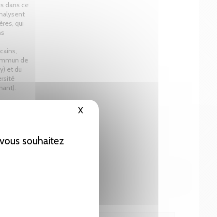
s dans ce
analysent
ères, qui
ns
cains,
 commun de
y) et du
ersité
nant).
X
Masquer le bandeau des cookies
e vous souhaitez