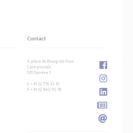
Contact
4, place du Bourg-de-Four
Case postale
1211 Genève 3
t: + 41 22 776 25 51
f: + 41 22 960 95 78