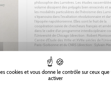
philosophie des Lumières. Les études rassemblée
volume dissipent des préjugés bien enracinés et 
les modalités particulières de l'héroïsme des Lumi
s'épanouira dans l'exaltation révolutionnaire et da
l'épopée napoléonienne. Elles sont le fruit de la
coopération suivie de chercheurs français et améri
dans le cadre d'un programme interdisciplinaire
l'Université de Chicago (direction : Robert Morrisse
Centre d'Étude des XVIIe et XVIIIe siècles de l'Univ
Paris-Sorbonne et du CNRS (direction : Sylvain Me
Tweet
Partager
Pinterest
 des cookies et vous donne le contrôle sur ceux qu
activer