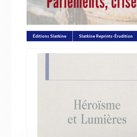
Éditions Slatkine
Slatkine Reprints-Érudition