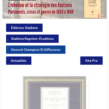
Éditions Slatkine
Slatkine Reprints-Érudition
Honoré Champion Et Diffusions
Actualités
Site Pro