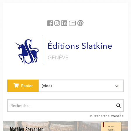
Panneau de gestion des cookies
Panier
(vide)
Recherche avancée