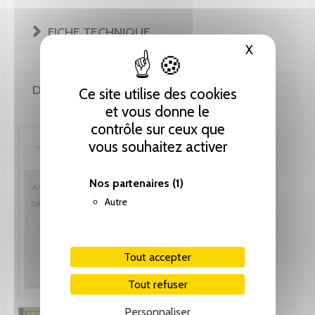
FICHE TECHNIQUE
X
Masquer le
DE LA MÊME COLLECTION
Ce site utilise des cookies
et vous donne le
contrôle sur ceux que
vous souhaitez activer
Nos partenaires
(1)
Autre
Tout accepter
Tout refuser
Personnaliser