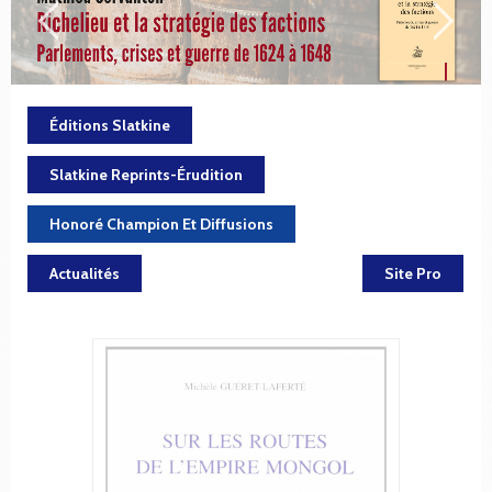
Éditions Slatkine
Slatkine Reprints-Érudition
Honoré Champion Et Diffusions
Actualités
Site Pro