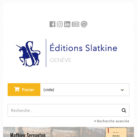
Panneau de gestion des cookies
Panier
(vide)
Recherche avancée