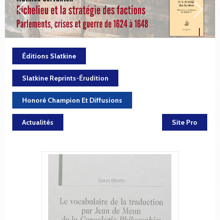
Éditions Slatkine
Slatkine Reprints-Érudition
Honoré Champion Et Diffusions
Actualités
Site Pro