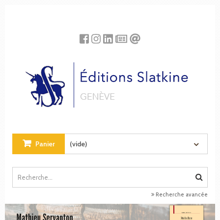
Panneau de gestion des cookies
Panier
(vide)
Recherche avancée