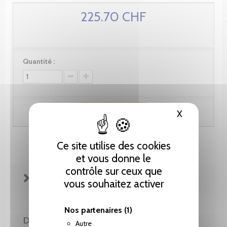
225.70 CHF
Quantité :
Ajouter au panier
X
Masquer le
Ce site utilise des cookies
et vous donne le
contrôle sur ceux que
FICHE TECHNIQUE
vous souhaitez activer
Nos partenaires
(1)
DE LA MÊME COLLECTION
Autre