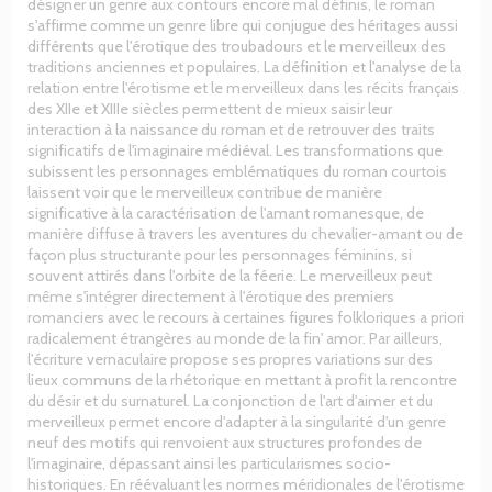
désigner un genre aux contours encore mal définis, le roman
s'affirme comme un genre libre qui conjugue des héritages aussi
différents que l'érotique des troubadours et le merveilleux des
traditions anciennes et populaires. La définition et l'analyse de la
relation entre l'érotisme et le merveilleux dans les récits français
des XIIe et XIIIe siècles permettent de mieux saisir leur
interaction à la naissance du roman et de retrouver des traits
significatifs de l'imaginaire médiéval. Les transformations que
subissent les personnages emblématiques du roman courtois
laissent voir que le merveilleux contribue de manière
significative à la caractérisation de l'amant romanesque, de
manière diffuse à travers les aventures du chevalier-amant ou de
façon plus structurante pour les personnages féminins, si
souvent attirés dans l'orbite de la féerie. Le merveilleux peut
même s'intégrer directement à l'érotique des premiers
romanciers avec le recours à certaines figures folkloriques a priori
radicalement étrangères au monde de la fin' amor. Par ailleurs,
l'écriture vernaculaire propose ses propres variations sur des
lieux communs de la rhétorique en mettant à profit la rencontre
du désir et du surnaturel. La conjonction de l'art d'aimer et du
merveilleux permet encore d'adapter à la singularité d'un genre
neuf des motifs qui renvoient aux structures profondes de
l'imaginaire, dépassant ainsi les particularismes socio-
historiques. En réévaluant les normes méridionales de l'érotisme