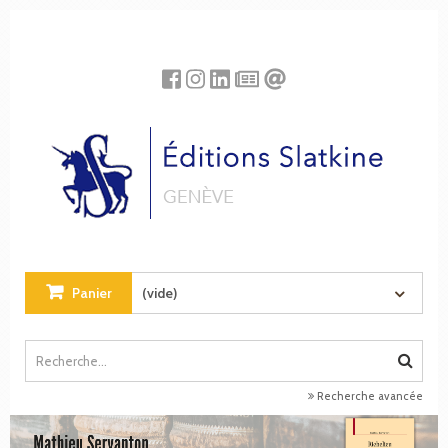
Panneau de gestion des cookies
Panier
(vide)
Recherche avancée