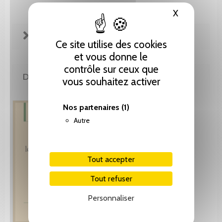
X
Masquer le
FICHE TECHNIQUE
Ce site utilise des cookies
et vous donne le
contrôle sur ceux que
DE LA MÊME COLLECTION
vous souhaitez activer
Nos partenaires
(1)
Autre
Tout accepter
Tout refuser
Personnaliser