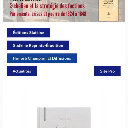
Éditions Slatkine
Slatkine Reprints-Érudition
Honoré Champion Et Diffusions
Actualités
Site Pro