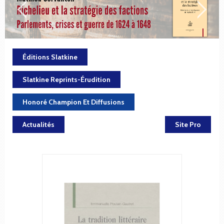
Éditions Slatkine
Slatkine Reprints-Érudition
Honoré Champion Et Diffusions
Actualités
Site Pro