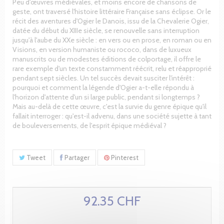
Peu d'œuvres médiévales, et moins encore de chansons de
geste, ont traversé l'histoire littéraire Française sans éclipse. Or le
récit des aventures d'Ogier le Danois, issu de la Chevalerie Ogier,
datée du début du XIIIe siècle, se renouvelle sans interruption
jusqu'à l'aube du XXe siècle : en vers ou en prose, en roman ou en
Visions, en version humaniste ou rococo, dans de luxueux
manuscrits ou de modestes éditions de colportage, il offre le
rare exemple d'un texte constamment réécrit, relu et réapproprié
pendant sept siècles. Un tel succès devait susciter l'intérêt :
pourquoi et comment la légende d'Ogier a-t-elle répondu à
l'horizon d'attente d'un si large public, pendant si longtemps ?
Mais au-delà de cette œuvre, c'est la survie du genre épique qu'il
fallait interroger : qu'est-il advenu, dans une société sujette à tant
de bouleversements, de l'esprit épique médiéval ?
Tweet
Partager
Pinterest
92.35 CHF