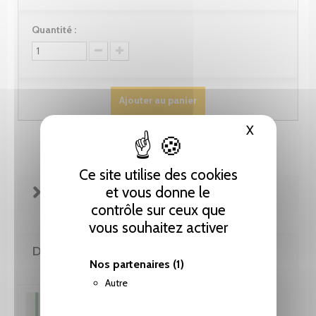
Quantité :
Ajouter au panier
X
Masquer le
Ce site utilise des cookies
et vous donne le
FICHE TECHNIQUE
contrôle sur ceux que
vous souhaitez activer
DE LA MÊME COLLECTION
Nos partenaires
(1)
Autre