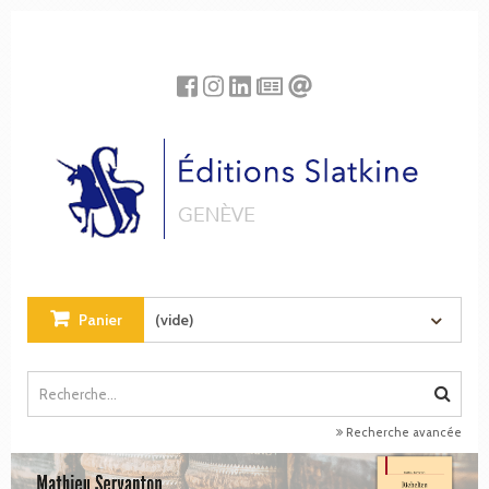
Panneau de gestion des cookies
Panier
(vide)
Recherche avancée