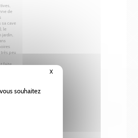
tives,
enne de
s
s sa cave
, le
 jardin,
dans
moires
 très peu
 faite
l et des
X
Masquer le bandeau des cookies
maison.
e vous souhaitez