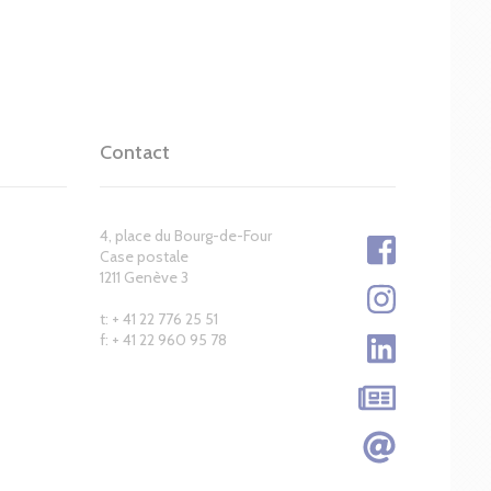
Contact
4, place du Bourg-de-Four
Case postale
1211 Genève 3
t: + 41 22 776 25 51
f: + 41 22 960 95 78