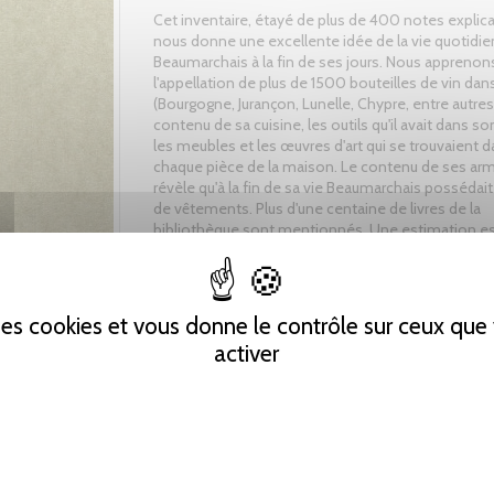
Cet inventaire, étayé de plus de 400 notes explica
nous donne une excellente idée de la vie quotidi
Beaumarchais à la fin de ses jours. Nous apprenon
l'appellation de plus de 1500 bouteilles de vin dan
(Bourgogne, Jurançon, Lunelle, Chypre, entre autres)
contenu de sa cuisine, les outils qu'il avait dans son
les meubles et les œuvres d'art qui se trouvaient 
chaque pièce de la maison. Le contenu de ses ar
révèle qu'à la fin de sa vie Beaumarchais possédait
de vêtements. Plus d'une centaine de livres de la
bibliothèque sont mentionnés. Une estimation est
des caractères d'imprimerie qui se trouvaient à Keh
objets composant la fonderie qui étaient dans la 
 des cookies et vous donne le contrôle sur ceux qu
activer
Tweet
Partager
Pinterest