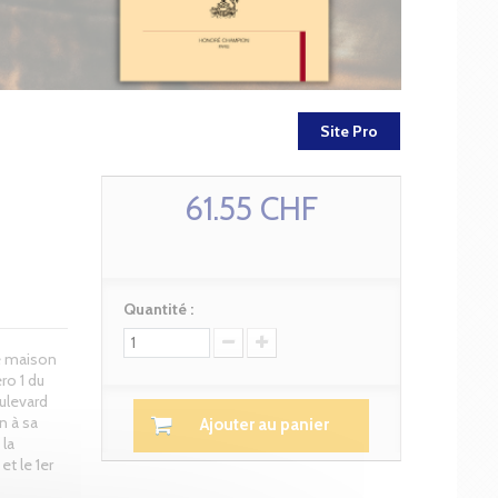
Site Pro
61.55 CHF
Quantité :
e maison
éro 1 du
ulevard
n à sa
Ajouter au panier
 la
 et le 1er