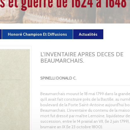
Honoré Champion Et Diffusions
Actualités
L'INVENTAIRE APRES DECES DE
BEAUMARCHAIS.
SPINELLI DONALD C.
Beaumarchais mourut le 18 mai 1799 dans la grand
qu'il avait fait construire près de la Bastille, au num
boulevard de la Porte Saint-Antoine aujourd'hui bo
Beaumarchais. L'inventaire du contenu de la maiso
mort fut dressé par maître Lemoine, liquidateur de
succession, entre le 14 prairial an VII, (le 2 juin 1799),
brumaire an IX (le 23 octobre 1800).