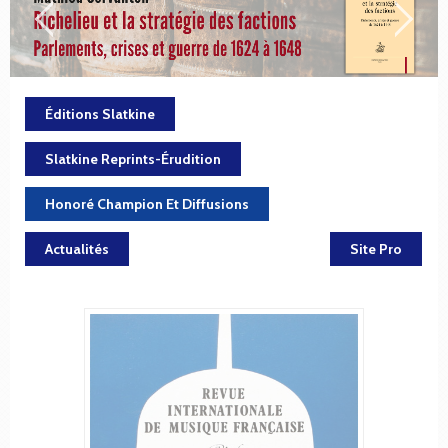
Éditions Slatkine
Slatkine Reprints-Érudition
Honoré Champion Et Diffusions
Actualités
Site Pro