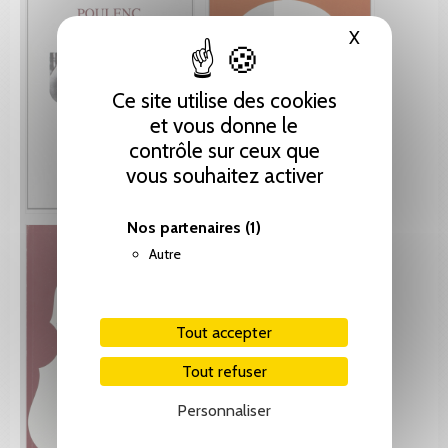
X
Masquer le
Ce site utilise des cookies
et vous donne le
contrôle sur ceux que
vous souhaitez activer
Nos partenaires
(1)
Autre
Tout accepter
Tout refuser
Personnaliser