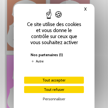
X
Masquer le
Ce site utilise des cookies
et vous donne le
contrôle sur ceux que
vous souhaitez activer
Nos partenaires
(1)
Autre
Tout accepter
Tout refuser
Personnaliser