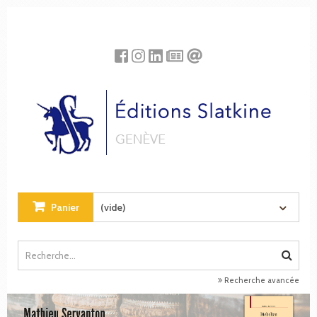
Panneau de gestion des cookies
Panier
(vide)
Recherche avancée