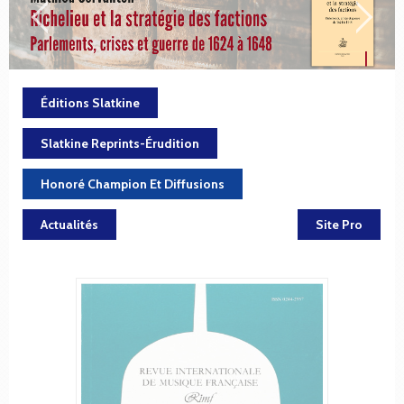
Éditions Slatkine
Slatkine Reprints-Érudition
Honoré Champion Et Diffusions
Actualités
Site Pro