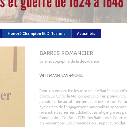
Honoré Champion Et Diffusions
Actualités
BARRES ROMANCIER
Une nosographie de la décadence
WITTMANN JEAN-MICHEL
Peut-on encore lire les romans de Barrès aujourd'h
doute Le Culte du Moi conserve-t-il un pouvoir de
paradoxal, lié au raffinement suranné de son écritu
cycles nés de l'engagement nationaliste apparais
revanche sèchement didactiques et gangrenés pa
l'abstraction. De Sous l'Œil des Barbares à Colett
en passant par Les Déracinés ou L'Appel au soldat,