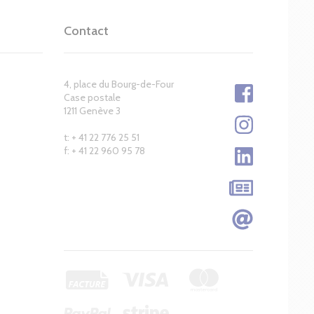
Contact
4, place du Bourg-de-Four
Case postale
1211 Genève 3
t: + 41 22 776 25 51
f: + 41 22 960 95 78