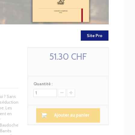
Site Pro
51.30 CHF
Quantité :
ui ? Sans
 séduction
re. Les
sent en
Ajouter au panier
r
e Baudoche
 Barrès