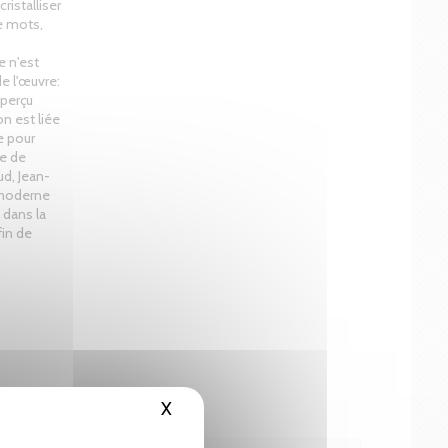
ristalliser
e mots,
e n'est
e l'œuvre:
 perçu
n est liée
e pour
ve de
d, Jean-
 moderne
 dans la
fin de
X
Masquer le bandeau des cookies