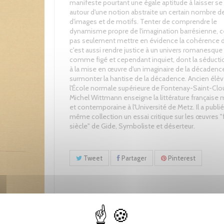
manifeste pourtant une égale aptitude à laisser se c
autour d'une notion abstraite un certain nombre d
d'images et de motifs. Tenter de comprendre le
dynamisme propre de l'imagination barrésienne, c
pas seulement mettre en évidence la cohérence d
c'est aussi rendre justice à un univers romanesque
comme figé et cependant inquiet, dont la séductio
à la mise en œuvre d'un imaginaire de la décadenc
surmonter la hantise de la décadence. Ancien élè
l'École normale supérieure de Fontenay-Saint-Clou
Michel Wittmann enseigne la littérature française
et contemporaine à l'Université de Metz. Il a publié
même collection un essai critique sur les œuvres "
siècle" de Gide, Symboliste et déserteur.
Tweet
Partager
Pinterest