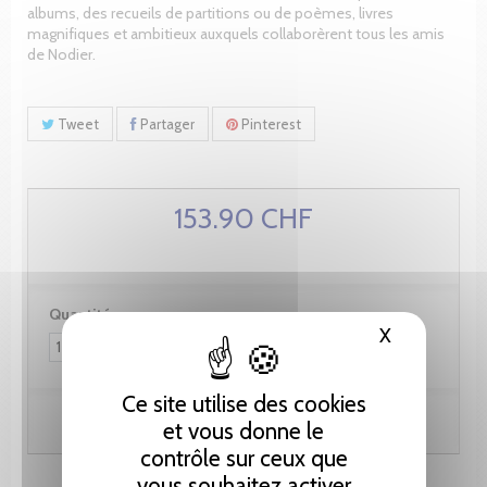
albums, des recueils de partitions ou de poèmes, livres
magnifiques et ambitieux auxquels collaborèrent tous les amis
de Nodier.
Tweet
Partager
Pinterest
153.90 CHF
Quantité :
X
Masquer le
Ce site utilise des cookies
Ajouter au panier
et vous donne le
contrôle sur ceux que
vous souhaitez activer