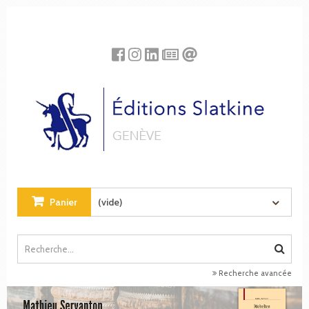
Panneau de gestion des cookies
Panier
(vide)
Recherche avancée