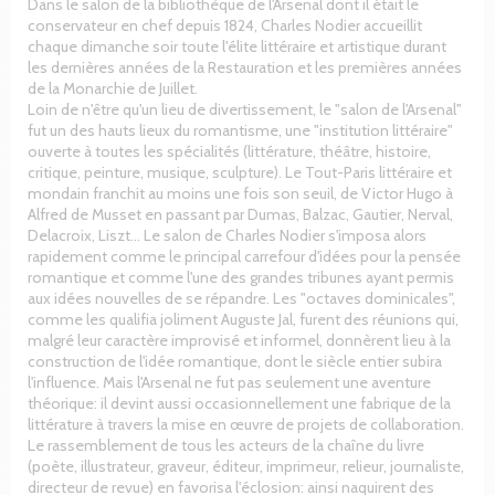
Dans le salon de la bibliothèque de l'Arsenal dont il était le
conservateur en chef depuis 1824, Charles Nodier accueillit
chaque dimanche soir toute l'élite littéraire et artistique durant
les dernières années de la Restauration et les premières années
de la Monarchie de Juillet.
Loin de n'être qu'un lieu de divertissement, le "salon de l'Arsenal"
fut un des hauts lieux du romantisme, une "institution littéraire"
ouverte à toutes les spécialités (littérature, théâtre, histoire,
critique, peinture, musique, sculpture). Le Tout-Paris littéraire et
mondain franchit au moins une fois son seuil, de Victor Hugo à
Alfred de Musset en passant par Dumas, Balzac, Gautier, Nerval,
Delacroix, Liszt... Le salon de Charles Nodier s'imposa alors
rapidement comme le principal carrefour d'idées pour la pensée
romantique et comme l'une des grandes tribunes ayant permis
aux idées nouvelles de se répandre. Les "octaves dominicales",
comme les qualifia joliment Auguste Jal, furent des réunions qui,
malgré leur caractère improvisé et informel, donnèrent lieu à la
construction de l'idée romantique, dont le siècle entier subira
l'influence. Mais l'Arsenal ne fut pas seulement une aventure
théorique: il devint aussi occasionnellement une fabrique de la
littérature à travers la mise en œuvre de projets de collaboration.
Le rassemblement de tous les acteurs de la chaîne du livre
(poète, illustrateur, graveur, éditeur, imprimeur, relieur, journaliste,
directeur de revue) en favorisa l'éclosion: ainsi naquirent des