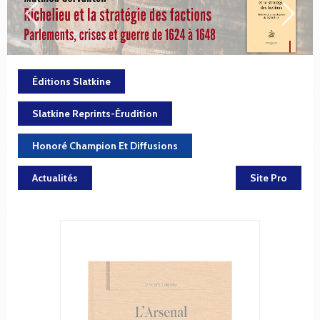
Éditions Slatkine
Slatkine Reprints-Érudition
Honoré Champion Et Diffusions
Actualités
Site Pro