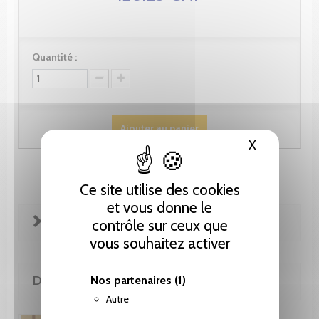
Quantité :
Ajouter au panier
X
Masquer le
Ce site utilise des cookies
et vous donne le
FICHE TECHNIQUE
contrôle sur ceux que
vous souhaitez activer
DE LA MÊME COLLECTION
Nos partenaires
(1)
Autre