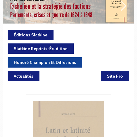
Éditions Slatkine
Slatkine Reprints-Érudition
Honoré Champion Et Diffusions
Actualités
Site Pro