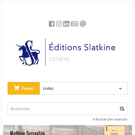
Panneau de gestion des cookies
Panier
(vide)
Recherche avancée