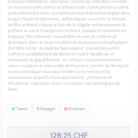
pratiques rhétoriques classiques, l'œuvre de Léon Bloy a investi
de fonctions particulières le référent latin. Cette présence latine,
particulièrement riche, se manifeste tout d'abord sur le plan de la
langue. Hanté de latinismes, authentiques ou imités, le français
de Bloy prétend calquer le latin de la Vulgate: exhaussement du
profane au sacré étrangement entravé, puisque le latinisme est
toujours, chez l'écrivain, susceptible de virer du sublime au
drolatique, dans un écart résultant de la situation métaphysique
d'un XIXe siècle "au seuil de l'Apocalypse". L'œuvre bloyenne
s'efforce parallèlement de dénier le mythe républicain et
humaniste du grand Romain, en réfutant conjointement une
vision moraliste et rationnelle de l'homme, héritée de l'Antiquité,
et une esthétique classique fondée sur la mesure et la
convenance, au profit d'une autre latinité, chrétienne et
décadente, mais aussi d'une conception eschatologique du
Beau.
Tweet
Partager
Pinterest
128.25 CHF