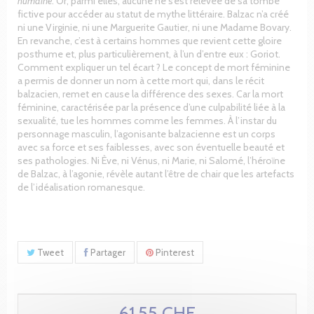
humaine
. Or, parmi elles, aucune ne s’est relevée de sa tombe
fictive pour accéder au statut de mythe littéraire. Balzac n’a créé
ni une Virginie, ni une Marguerite Gautier, ni une Madame Bovary.
En revanche, c’est à certains hommes que revient cette gloire
posthume et, plus particulièrement, à l’un d’entre eux : Goriot.
Comment expliquer un tel écart ? Le concept de mort féminine
a permis de donner un nom à cette mort qui, dans le récit
balzacien, remet en cause la différence des sexes. Car la mort
féminine, caractérisée par la présence d’une culpabilité liée à la
sexualité, tue les hommes comme les femmes. À l’instar du
personnage masculin, l’agonisante balzacienne est un corps
avec sa force et ses faiblesses, avec son éventuelle beauté et
ses pathologies. Ni Ève, ni Vénus, ni Marie, ni Salomé, l’héroïne
de Balzac, à l’agonie, révèle autant l’être de chair que les artefacts
de l’idéalisation romanesque.
Tweet
Partager
Pinterest
61.55 CHF