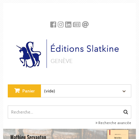
Panneau de gestion des cookies
Panier
(vide)
Recherche avancée