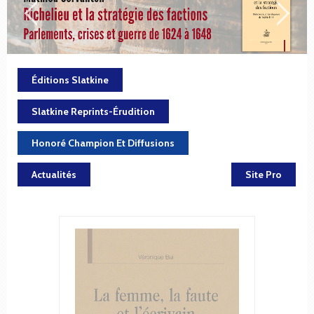
Éditions Slatkine
Slatkine Reprints-Érudition
Honoré Champion Et Diffusions
Actualités
Site Pro