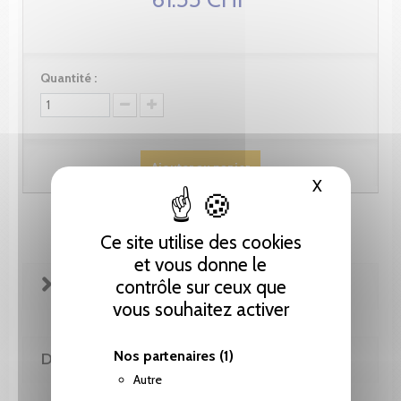
Quantité :
Ajouter au panier
X
Masquer le
Ce site utilise des cookies
et vous donne le
contrôle sur ceux que
FICHE TECHNIQUE
vous souhaitez activer
Nos partenaires
(1)
DE LA MÊME COLLECTION
Autre