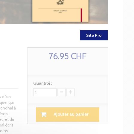
Site Pro
76.95 CHF
Quantité :
s d`un
que, qui
Stendhal à
éros.
Ajouter au panier
ecret du
al écrit
moins