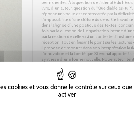
permanentes. À la question de l`identité du héros
livre, d`un auteur, question du "Que diable es-tu ?",
réponse univoque est contrecarrée par la difficult
l`impossibilité d`une clôture du sens. Ce travail se
dans la lignée d`une poétique des textes, concern
fois par la question de l`organisation interne d`u
par la relation de celle-ci à un contexte d`histoire 
réception. Tout en faisant le point sur les lectures
il propose de montrer dans son interprétation la r
l`innovation et la liberté que Stendhal apporte à 
synthèse d`une forme nouvelle. Notre auteur, ten
écriture paradigmatique, analogique, déstabilise 
afin d`entraîner le lecteur dans ce qu`il appelle, en
lieu, une conversation infinie.
 des cookies et vous donne le contrôle sur ceux qu
activer
Tweet
Partager
Pinterest