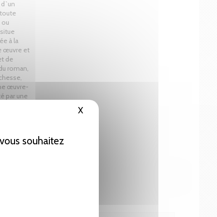
, d`un
 toute
é ou
 situe
ée à la
ne œuvre et
et de
 du roman,
ichesse,
une œuvre-
té par une
son propos
X
Masquer le bandeau des cookies
 un autre
e vous souhaitez