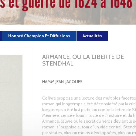
Honoré Champion Et Diffusions
Actualités
ARMANCE, OU LA LIBERTE DE
STENDHAL
HAMM JEAN-JACQUES
Ce livre propose une lecture des multiples facette
roman qui longtemps a été déconsidéré par la criti
longtemps a été lu à partir, ou contre la lettre de 
Mérimée, censée fournir la clé de l`histoire et du h
Armance, œuvre où le secret du héros devient le s
roman, s`organise autour d`un vide central. Stendh
par strates, plus ou moins développées, plus ou 