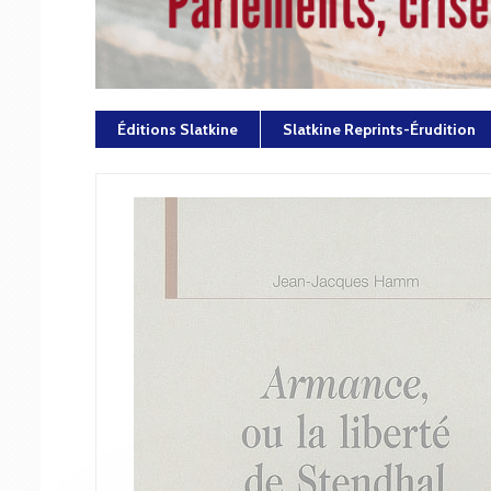
Éditions Slatkine
Slatkine Reprints-Érudition