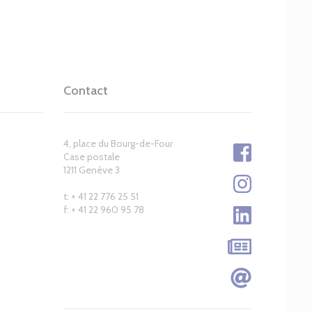
Contact
4, place du Bourg-de-Four
Case postale
1211 Genève 3
t: + 41 22 776 25 51
f: + 41 22 960 95 78