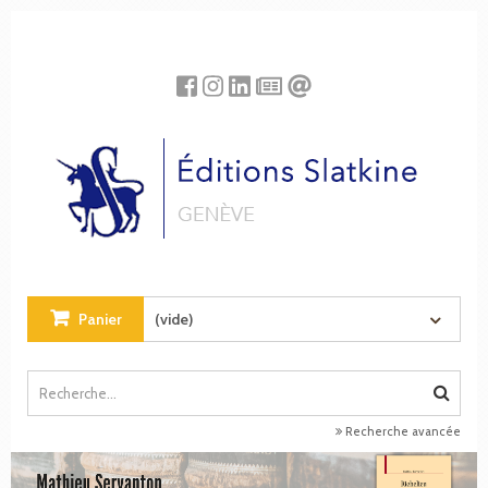
Panneau de gestion des cookies
Panier
(vide)
Recherche avancée