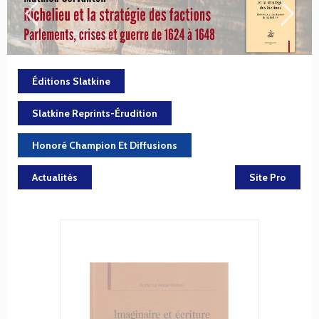
Éditions Slatkine
Slatkine Reprints-Érudition
Honoré Champion Et Diffusions
Actualités
Site Pro