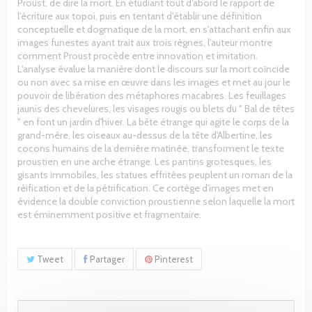
Proust, de dire la mort. En étudiant tout d'abord le rapport de
l'écriture aux topoi, puis en tentant d'établir une définition
conceptuelle et dogmatique de la mort, en s'attachant enfin aux
images funestes ayant trait aux trois règnes, l'auteur montre
comment Proust procède entre innovation et imitation.
L'analyse évalue la manière dont le discours sur la mort coïncide
ou non avec sa mise en œuvre dans les images et met au jour le
pouvoir de libération des métaphores macabres. Les feuillages
jaunis des chevelures, les visages rougis ou blets du " Bal de têtes
" en font un jardin d'hiver. La bête étrange qui agite le corps de la
grand-mère, les oiseaux au-dessus de la tête d'Albertine, les
cocons humains de la dernière matinée, transforment le texte
proustien en une arche étrange. Les pantins grotesques, les
gisants immobiles, les statues effritées peuplent un roman de la
réification et de la pétrification. Ce cortège d'images met en
évidence la double conviction proustienne selon laquelle la mort
est éminemment positive et fragmentaire.
Tweet
Partager
Pinterest