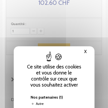
102.60 CHF
Quantité :
Ajouter au panier
X
Masquer le
Ce site utilise des cookies
et vous donne le
contrôle sur ceux que
FICHE TECHNIQUE
vous souhaitez activer
Nos partenaires
(1)
DE LA MÊME COLLECTION
Autre