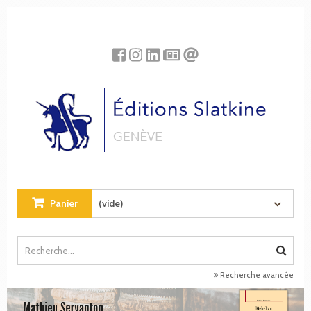
Panneau de gestion des cookies
Panier
(vide)
Recherche avancée