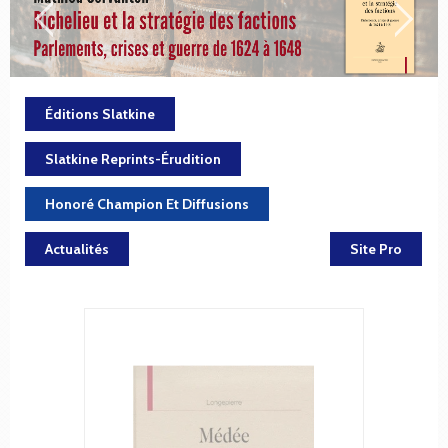
Éditions Slatkine
Slatkine Reprints-Érudition
Honoré Champion Et Diffusions
Actualités
Site Pro