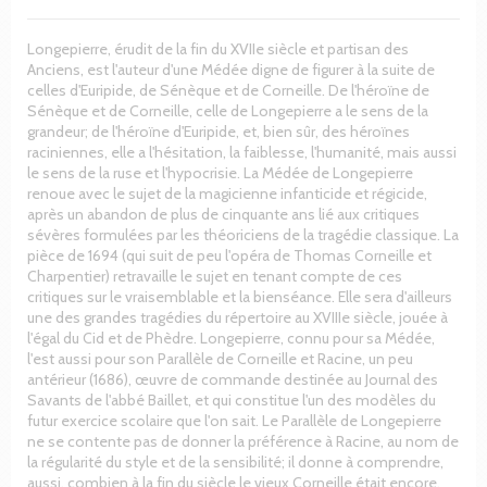
Longepierre, érudit de la fin du XVIIe siècle et partisan des
Anciens, est l'auteur d'une Médée digne de figurer à la suite de
celles d'Euripide, de Sénèque et de Corneille. De l'héroïne de
Sénèque et de Corneille, celle de Longepierre a le sens de la
grandeur; de l'héroïne d'Euripide, et, bien sûr, des héroïnes
raciniennes, elle a l'hésitation, la faiblesse, l'humanité, mais aussi
le sens de la ruse et l'hypocrisie. La Médée de Longepierre
renoue avec le sujet de la magicienne infanticide et régicide,
après un abandon de plus de cinquante ans lié aux critiques
sévères formulées par les théoriciens de la tragédie classique. La
pièce de 1694 (qui suit de peu l'opéra de Thomas Corneille et
Charpentier) retravaille le sujet en tenant compte de ces
critiques sur le vraisemblable et la bienséance. Elle sera d'ailleurs
une des grandes tragédies du répertoire au XVIIIe siècle, jouée à
l'égal du Cid et de Phèdre. Longepierre, connu pour sa Médée,
l'est aussi pour son Parallèle de Corneille et Racine, un peu
antérieur (1686), œuvre de commande destinée au Journal des
Savants de l'abbé Baillet, et qui constitue l'un des modèles du
futur exercice scolaire que l'on sait. Le Parallèle de Longepierre
ne se contente pas de donner la préférence à Racine, au nom de
la régularité du style et de la sensibilité; il donne à comprendre,
aussi, combien à la fin du siècle le vieux Corneille était encore,