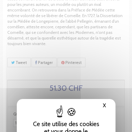
pour les jeunes auteurs, un modèle ou plutôt un rival
encombrant. On retrouvera dans la Préface de Médée cette
même volonté de se libérer de Corneille. En 1727, la Dissertation
sur la Médée de Longepierre, de l'abbé Pellegrin, émanant d'un
cornélien, atteste encore, cependant, que les partisans de
Corneille, qui se confondent avec les Modernes, n'ont pas
désarmé, et que la querelle esthétique autour de la tragédie est
toujours bien vivante.
Tweet
Partager
Pinterest
51.30 CHF
X
Masquer le
Quantité :
Ce site utilise des cookies
et vous donne le