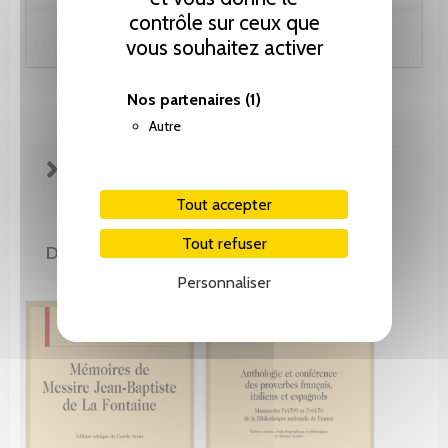
contrôle sur ceux que
Ajouter au panier
vous souhaitez activer
Nos partenaires
(1)
Autre
FICHE TECHNIQUE
Tout accepter
Tout refuser
DE LA MÊME COLLECTION
Personnaliser