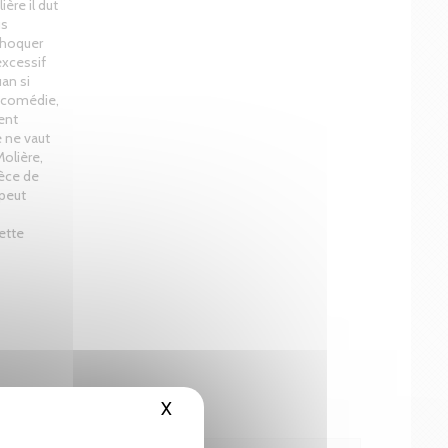
ère il dut
us
 choquer
excessif
an si
e comédie,
ent
e ne vaut
olière,
ièce de
 peut
cette
X
Masquer le bandeau des cookies