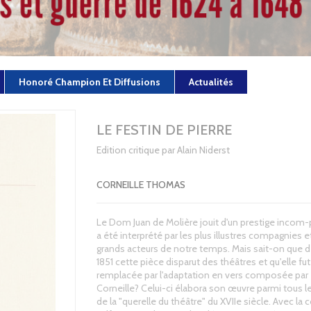
Honoré Champion Et Diffusions
Actualités
LE FESTIN DE PIERRE
Edition critique par Alain Niderst
CORNEILLE THOMAS
Le Dom Juan de Molière jouit d'un prestige incom-
a été interprété par les plus illustres compagnies et
grands acteurs de notre temps. Mais sait-on que d
1851 cette pièce disparut des théâtres et qu'elle fut
remplacée par l'adaptation en vers composée pa
Corneille? Celui-ci élabora son œuvre parmi tous l
de la "querelle du théâtre" du XVIIe siècle. Avec la