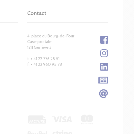
Contact
4, place du Bourg-de-Four
Case postale
1211 Genève 3
t: + 41 22 776 25 51
f: + 41 22 960 95 78