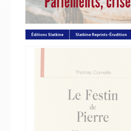
Éditions Slatkine
Slatkine Reprints-Érudition