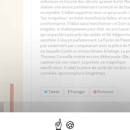
sulfureuse et honnie des dévots qu'avait écrite Moli
réaliser une œuvre parfaitement correcte et de to
acceptable. Il fallait supprimer tout ce qui pouvait
"les scrupuleux" et éviter toutefois la fadeur et un 
conformisme. Il fallait aussi transformer ce Dom Ju
irrégulier, si shakespearien peut-être, en une haut
qui respectât à peu près les unités et fût élégamm
versifiée. Il réussit parfaitement. Le Festin de Pierr
pas seulement par comparaison avec la pièce de M
sur laquelle il jette un extraordinaire éclairage. La p
Thomas Corneille mérite encore d'être jouée. Elle
captiver par son esprit, sa poésie, sa magnifique
versification. Il valait la peine de sortir de l'ombre 
comédie, qui triompha si longtemps.
Tweet
Partager
Pinterest