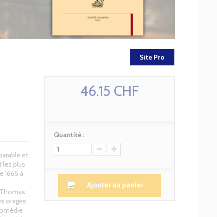
Site Pro
46.15 CHF
Quantité :
parable et
 les plus
e 1665 à
Ajouter au panier
r Thomas
es orages
 comédie