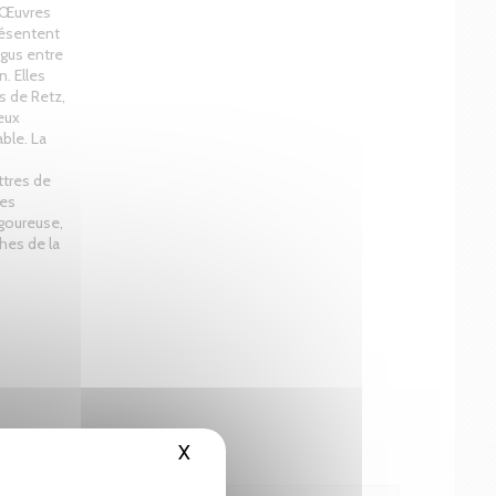
s Œuvres
résentent
gus entre
. Elles
s de Retz,
eux
able. La
ttres de
res
igoureuse,
hes de la
X
Masquer le bandeau des cookies