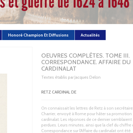
Honoré Champion Et Diffusions
Actualités
OEUVRES COMPLÈTES. TOME III.
CORRESPONDANCE. AFFAIRE DU
CARDINALAT
Textes établis par Jacques Delon
RETZ CARDINAL DE
On connaissait les lettres de Retz à son secrétaire,
Charrier, envoyé à Rome pour hâter sa promotion
cardinalat. Les réponses de ce dernier semblaient 
perdues. Leurs minutes, ainsi que la clef du chiffre
Correspondance sur l'Affaire du cardinalat ont été