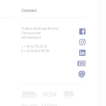
Contact
4, place du Bourg-de-Four
Case postale
1211 Genève 3
t: + 41 22 776 25 51
f: + 41 22 960 95 78