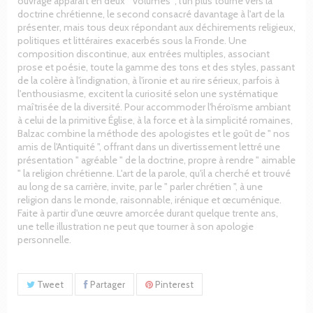
ouvrage apparaît en deux " volumes ", l'un plus tourné vers la
doctrine chrétienne, le second consacré davantage à l'art de la
présenter, mais tous deux répondant aux déchirements religieux,
politiques et littéraires exacerbés sous la Fronde. Une
composition discontinue, aux entrées multiples, associant
prose et poésie, toute la gamme des tons et des styles, passant
de la colère à l'indignation, à l'ironie et au rire sérieux, parfois à
l'enthousiasme, excitent la curiosité selon une systématique
maîtrisée de la diversité. Pour accommoder l'héroïsme ambiant
à celui de la primitive Église, à la force et à la simplicité romaines,
Balzac combine la méthode des apologistes et le goût de " nos
amis de l'Antiquité ", offrant dans un divertissement lettré une
présentation " agréable " de la doctrine, propre à rendre " aimable
" la religion chrétienne. L'art de la parole, qu'il a cherché et trouvé
au long de sa carrière, invite, par le " parler chrétien ", à une
religion dans le monde, raisonnable, irénique et œcuménique.
Faite à partir d'une œuvre amorcée durant quelque trente ans,
une telle illustration ne peut que tourner à son apologie
personnelle.
Tweet
Partager
Pinterest