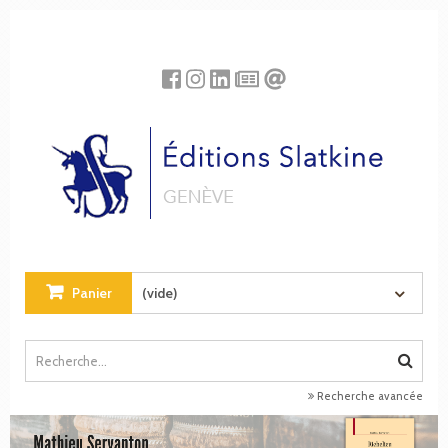
Panneau de gestion des cookies
Panier
(vide)
Recherche avancée