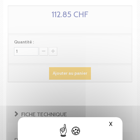
112.85 CHF
Quantité :
Ajouter au panier
FICHE TECHNIQUE
X
Masquer le
DE LA MÊME COLLECTION