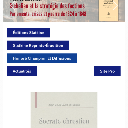
Éditions Slatkine
Slatkine Reprints-Érudition
Honoré Champion Et Diffusions
Actualités
Site Pro