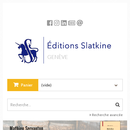
Panneau de gestion des cookies
Panier
(vide)
Recherche avancée