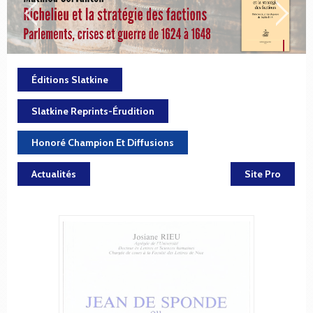
Éditions Slatkine
Slatkine Reprints-Érudition
Honoré Champion Et Diffusions
Actualités
Site Pro