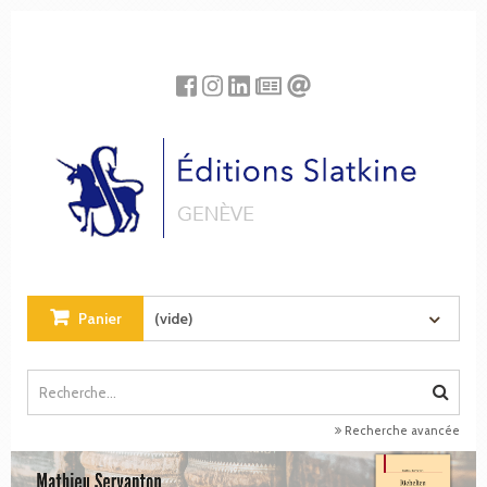
Panneau de gestion des cookies
Panier
(vide)
Recherche avancée