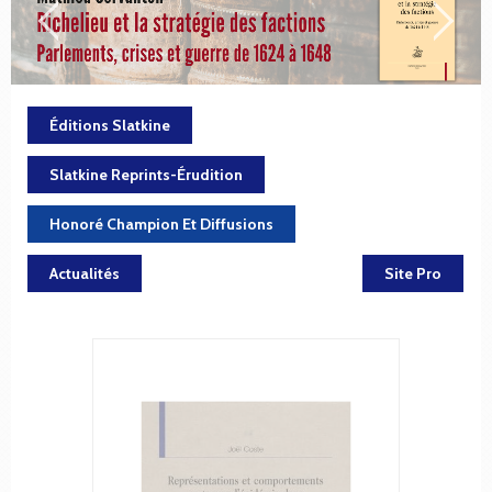
Éditions Slatkine
Slatkine Reprints-Érudition
Honoré Champion Et Diffusions
Actualités
Site Pro