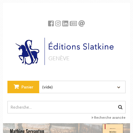
Panneau de gestion des cookies
Panier
(vide)
Recherche avancée