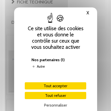
FICHE TECHNIQUE
X
Masquer le
DE LA MÊME COLLECTION
Ce site utilise des cookies
et vous donne le
contrôle sur ceux que
vous souhaitez activer
Nos partenaires
(1)
Autre
Tout accepter
Tout refuser
Personnaliser