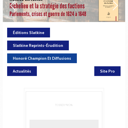
Éditions Slatkine
Slatkine Reprints-Érudition
Honoré Champion Et Diffusions
Actualités
Site Pro