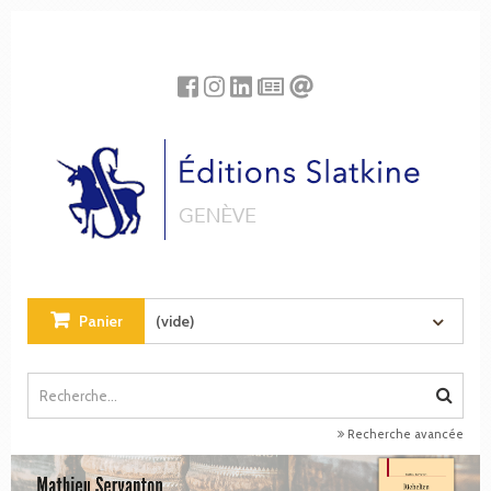
Panneau de gestion des cookies
Panier
(vide)
Recherche avancée