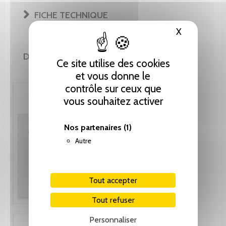
FICHE TECHNIQUE
X
Masquer le
DE LA MÊME COLLECTION
Ce site utilise des cookies
et vous donne le
contrôle sur ceux que
vous souhaitez activer
Nos partenaires
(1)
Autre
Tout accepter
Tout refuser
Personnaliser