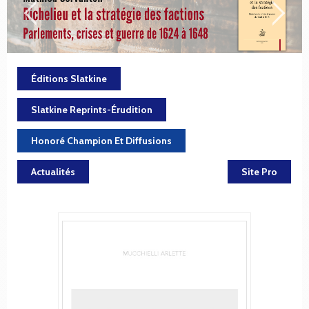
Éditions Slatkine
Slatkine Reprints-Érudition
Honoré Champion Et Diffusions
Actualités
Site Pro