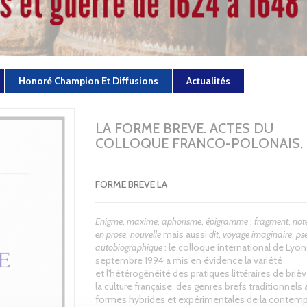
Honoré Champion Et Diffusions
Actualités
LA FORME BREVE. ACTES DU
COLLOQUE FRANCO-POLONAIS, 1
FORME BREVE LA
Enigme
,
maxime
,
aphorisme
,
épigramme
;
fragment
,
not
en prose
,
nouvelle
mais aussi
dit
,
voyage
imaginaire
,
ps
autobiographique
: le colloque international de Lyon
septembre 1994 a mis en évidence la variété
et l'hétérogénéité des pratiques littéraires de briè
la culture française, des genres brefs traditionnels 
formes hybrides et expérimentales de la contem