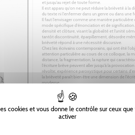
et jusqu'au rejet de toute forme.
Il est apparu qu'on ne peut réduire la brièveté à la
du texte ni l'enfermer dans un genre ou dans une 
Il faut l'envisager comme une manière particulière 
mode spécifique d'énonciation et de signification
densité et clôture, visant la globalité et l'unité sé
tantôt discontinuité, éparpillement, désordre mêm
brièveté répond à une nécessité discursive.
Chez les écrivains contemporains, qui ont été l'ob
attention particulière au cours de ce colloque, la m
distance, la fragmentation, la rupture qui caractéri
l'écriture brève peuvent aller jusqu'à la provocation 
révolte; expérience paroxystique pour certains d'e
la brièveté paraît bien être une dimension de l'écri
moderne.
Le colloque international La forme brève, qui s'est
l'Université Lumière Lyon 2, les 19, 20, 21 septembr
 des cookies et vous donne le contrôle sur ceux qu
réuni des universitaires français, polonais, italiens 
espagnols.
activer