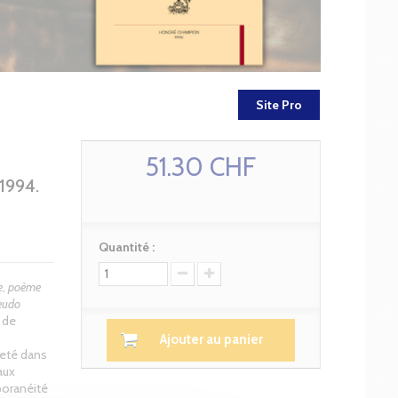
Site Pro
51.30 CHF
994.
Quantité :
e
,
poème
eudo
 de
Ajouter au panier
veté dans
aux
poranéité