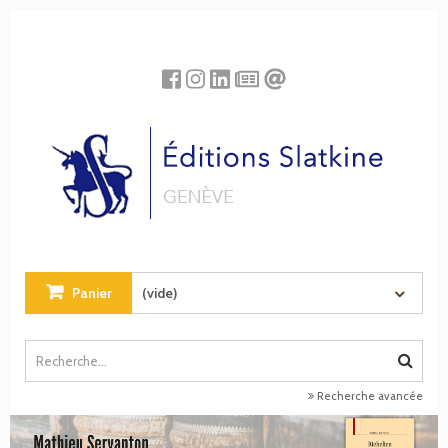
Panneau de gestion des cookies
Panier
(vide)
Recherche avancée