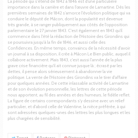
La période qui s'étend de 1842 à 1846 est d'une particulière
importance dans la carrière et dans l'œuvre de Lamartine. Dès les
premières semaines de 1842 s'amorce l'évolution politique qui va
conduire le député de Mâcon, dont la popularité est devenue
très grande, à se ranger publiquement aux côtés de l'opposition
parlementaire le 27 janvier 1843. C'est également en 1843 qu'il
commence dans l'été la rédaction de l'Histoire des Girondins qui
se poursuivra jusqu'à la fin de 1846, et aussi celle des
Confidences. En même temps, convaincu de la nécessité d'avoir
un journal à sa disposition, il crée à Mâcon Le Bien public, auquel il
collabore activement. Mais 1843, c'est aussi l'année de la plus
grave crise financière qu'il ait connue jusque là ; écrasé par les
dettes, il pense alors sérieusement à abandonner la vie
politique. La vente de l'Histoire des Girondins va le tirer d'affaire
pour quelques années. De cette inlassable activité de Lamartine
et de son évolution personnelle, les lettres de cette période
nous apportent, au fil des années et des humeurs, le fidèle reflet.
La figure de certains correspondants s'y dessine avec un relief
particulier, et d'abord celle de Valentine, la nièce préférée, à qui
sont adressées quelques-unes des lettres les plus longues et les
plus chargées de sensibilité.
Tweet
Partager
Pinterest