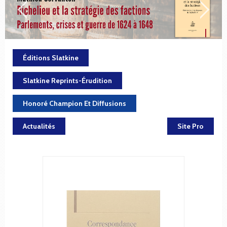
Éditions Slatkine
Slatkine Reprints-Érudition
Honoré Champion Et Diffusions
Actualités
Site Pro