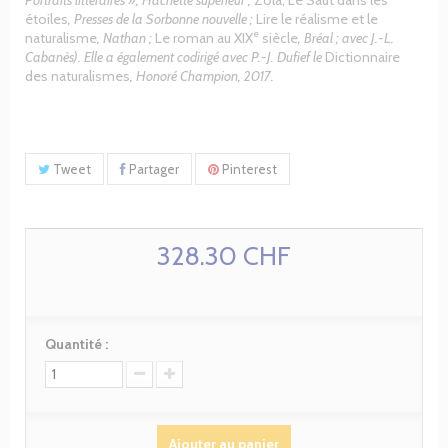
étoiles
, Presses de la Sorbonne nouvelle ;
Lire le réalisme et le
e
naturalisme
, Nathan ;
Le roman au XIX
siècle
, Bréal ; avec J.-L.
Cabanès). Elle a également codirigé avec P.-J. Dufief le
Dictionnaire
des naturalismes
, Honoré Champion, 2017.
Tweet
Partager
Pinterest
328.30 CHF
Quantité :
Ajouter au panier