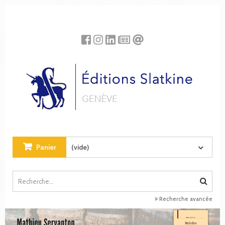
Panneau de gestion des cookies
Panier
(vide)
Recherche avancée