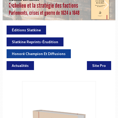
Éditions Slatkine
Slatkine Reprints-Érudition
Honoré Champion Et Diffusions
Actualités
Site Pro