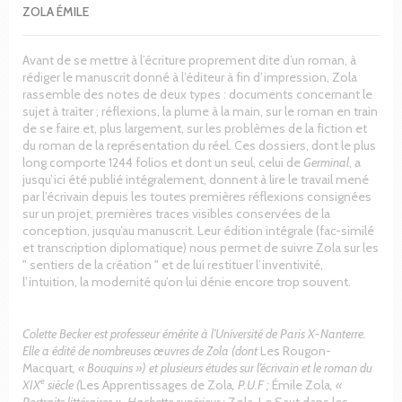
ZOLA ÉMILE
Avant de se mettre à l’écriture proprement dite d’un roman, à
rédiger le manuscrit donné à l’éditeur à fin d’impression, Zola
rassemble des notes de deux types : documents concernant le
sujet à traiter ; réflexions, la plume à la main, sur le roman en train
de se faire et, plus largement, sur les problèmes de la fiction et
du roman de la représentation du réel. Ces dossiers, dont le plus
long comporte 1244 folios et dont un seul, celui de
Germinal
, a
jusqu’ici été publié intégralement, donnent à lire le travail mené
par l’écrivain depuis les toutes premières réflexions consignées
sur un projet, premières traces visibles conservées de la
conception, jusqu’au manuscrit. Leur édition intégrale (fac-similé
et transcription diplomatique) nous permet de suivre Zola sur les
" sentiers de la création " et de lui restituer l’inventivité,
l’intuition, la modernité qu’on lui dénie encore trop souvent.
Colette Becker est professeur émérite à l’Université de Paris X-Nanterre.
Elle a édité de nombreuses œuvres de Zola (dont
Les Rougon-
Macquart
, « Bouquins ») et plusieurs études sur l’écrivain et le roman du
e
XIX
siècle (
Les Apprentissages de Zola
, P.U.F ;
Émile Zola
, «
Portraits littéraires », Hachette supérieur ;
Zola, Le Saut dans les