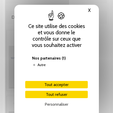
X
Masquer le
DE LA MÊME COLLECTION
Ce site utilise des cookies
et vous donne le
contrôle sur ceux que
vous souhaitez activer
Nos partenaires
(1)
Autre
Tout accepter
Tout refuser
Personnaliser