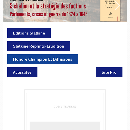
Éditions Slatkine
Slatkine Reprints-Érudition
Honoré Champion Et Diffusions
Actualités
Site Pro