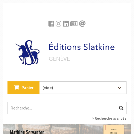
Panneau de gestion des cookies
Panier
(vide)
Recherche avancée