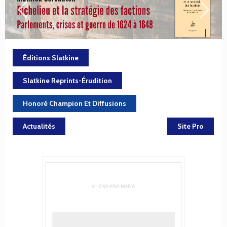
Éditions Slatkine
Slatkine Reprints-Érudition
Honoré Champion Et Diffusions
Actualités
Site Pro