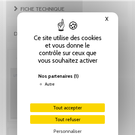
FICHE TECHNIQUE
X
Masquer le
DE LA MÊME COLLECTION
Ce site utilise des cookies
et vous donne le
contrôle sur ceux que
vous souhaitez activer
Nos partenaires
(1)
Autre
Tout accepter
Tout refuser
Personnaliser