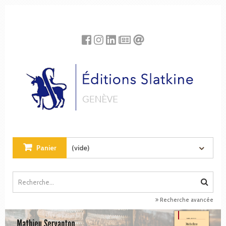
Panneau de gestion des cookies
Panier
(vide)
Recherche avancée