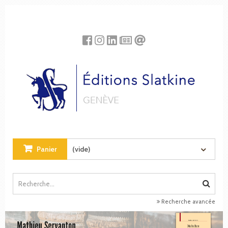
Panneau de gestion des cookies
Panier
(vide)
Recherche avancée