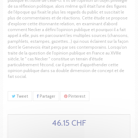
publique et l'idole de celle-ci. Il fit de l'opinion un objet privilégié
de sa réflexion politique, alors même qu'il était l'une des figures
de l'époque qui fixait le plus les regards du public et suscitait le
plus de commentaires et de réactions. Cette étude se propose
d'explorer cette étonnante relation, en examinant d'abord
comment Necker a défini l'opinion publique et pourquoi il a fait
appel à elle, puis en parcourant les multiples sources (chansons,
pamphlets, estampes, gazettes…) qui nous éclairent sur la façon
dont le Genevois était perçu par ses contemporains. Lorsqu'on
traite de la question de l'opinion publique en France au XVIIIe
siècle, le " cas Necker " constitue un terrain d'étude
particulièrement fécond, car il permet d'appréhender cette
opinion publique dans sa double dimension de concept et de
fait social.
Tweet
Partager
Pinterest
46.15 CHF