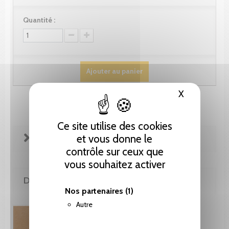
Quantité :
Ajouter au panier
X
Masquer le
Ce site utilise des cookies
et vous donne le
FICHE TECHNIQUE
contrôle sur ceux que
vous souhaitez activer
DE LA MÊME COLLECTION
Nos partenaires
(1)
Autre