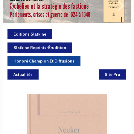
Éditions Slatkine
Slatkine Reprints-Érudition
Honoré Champion Et Diffusions
Actualités
Site Pro