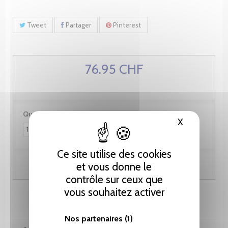
Tweet
Partager
Pinterest
76.95 CHF
Quantité :
X
Masquer le
Ce site utilise des cookies
Ajouter au panier
et vous donne le
contrôle sur ceux que
vous souhaitez activer
Nos partenaires
(1)