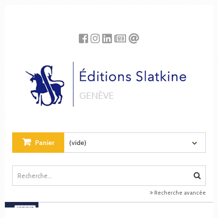
Panneau de gestion des cookies
Panier
(vide)
Recherche avancée