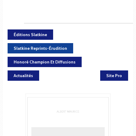
Éditions Slatkine
Slatkine Reprints-Érudition
Honoré Champion Et Diffusions
Actualités
Site Pro