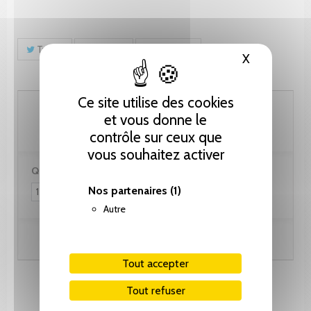
Tweet
Partager
Pinterest
X
Masquer le
Ce site utilise des cookies
35.90 CHF
et vous donne le
contrôle sur ceux que
vous souhaitez activer
Quantité :
Nos partenaires
(1)
Autre
Ajouter au panier
Tout accepter
Tout refuser