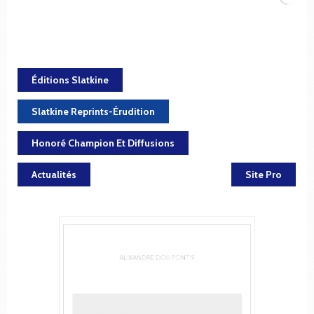
Éditions Slatkine
Slatkine Reprints-Érudition
Honoré Champion Et Diffusions
Actualités
Site Pro