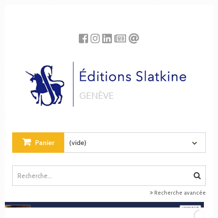
Panneau de gestion des cookies
Panier
(vide)
Recherche avancée