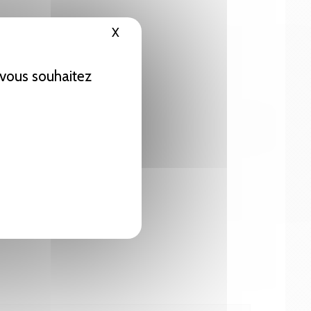
X
Masquer le bandeau des cookies
e vous souhaitez