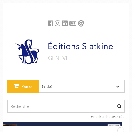
Panneau de gestion des cookies
Panier
(vide)
Recherche avancée