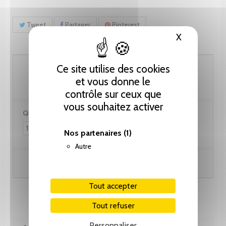
Tweet
Partager
Pinterest
X
Masquer le
307.80 CHF
Ce site utilise des cookies
et vous donne le
contrôle sur ceux que
vous souhaitez activer
Quantité :
Nos partenaires
(1)
Autre
Ajouter au panier
Tout accepter
Tout refuser
Personnaliser