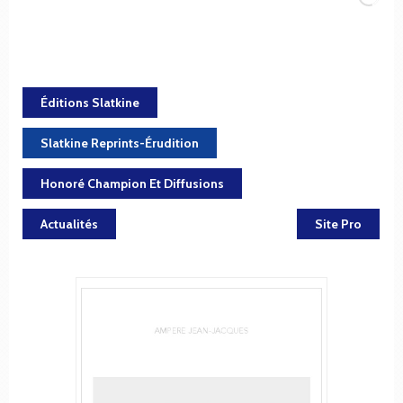
Éditions Slatkine
Slatkine Reprints-Érudition
Honoré Champion Et Diffusions
Actualités
Site Pro