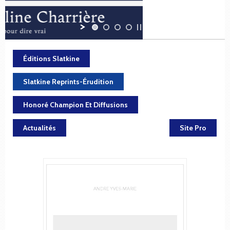
Éditions Slatkine
Slatkine Reprints-Érudition
Honoré Champion Et Diffusions
Actualités
Site Pro