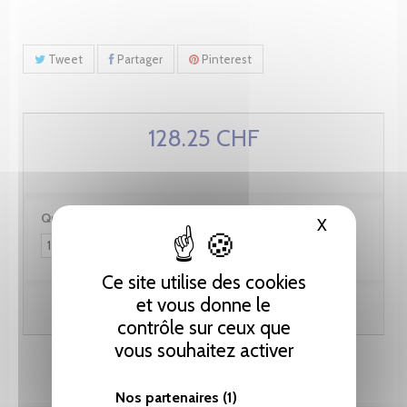
Tweet
Partager
Pinterest
128.25 CHF
Quantité :
X
Masquer le
Ce site utilise des cookies
et vous donne le
Ajouter au panier
contrôle sur ceux que
vous souhaitez activer
Nos partenaires
(1)