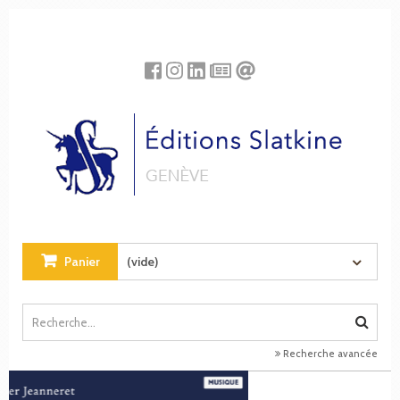
Panneau de gestion des cookies
Panier
(vide)
Recherche avancée