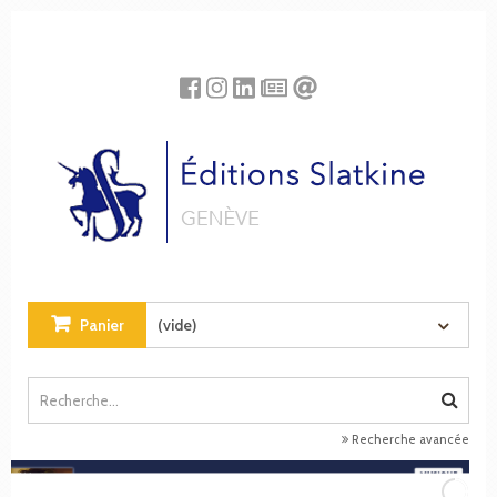
Panneau de gestion des cookies
Panier
(vide)
Recherche avancée