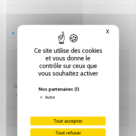
X
Masquer le
Tweet
Partager
Pinterest
Ce site utilise des cookies
et vous donne le
282.15 CHF
contrôle sur ceux que
vous souhaitez activer
Quantité :
Nos partenaires
(1)
Autre
Ajouter au panier
Tout accepter
Tout refuser