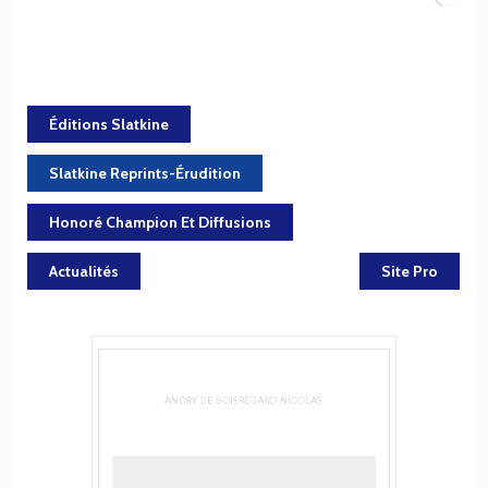
Éditions Slatkine
Slatkine Reprints-Érudition
Honoré Champion Et Diffusions
Actualités
Site Pro