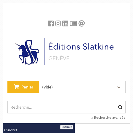
Panneau de gestion des cookies
Panier
(vide)
Recherche avancée