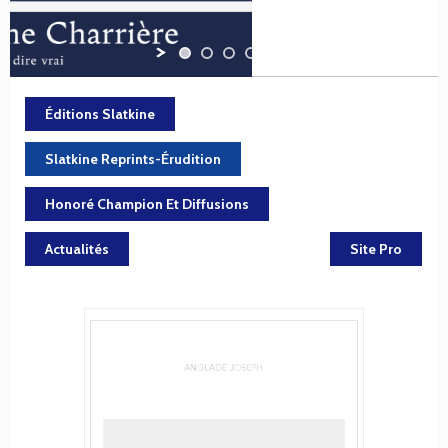
Éditions Slatkine
Slatkine Reprints-Érudition
Honoré Champion Et Diffusions
Actualités
Site Pro