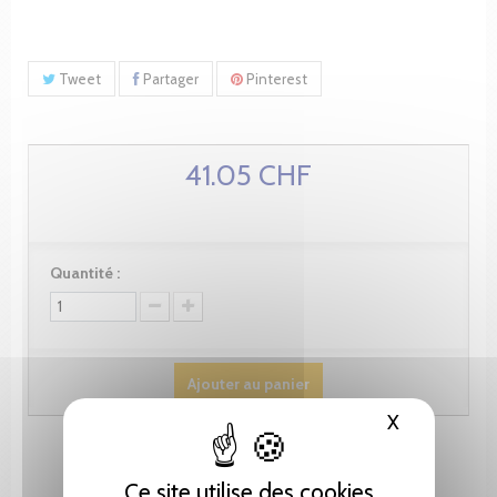
Tweet
Partager
Pinterest
41.05 CHF
Quantité :
Ajouter au panier
X
Masquer le
Ce site utilise des cookies