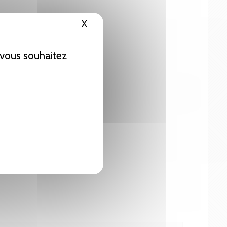
X
Masquer le bandeau des cookies
e vous souhaitez