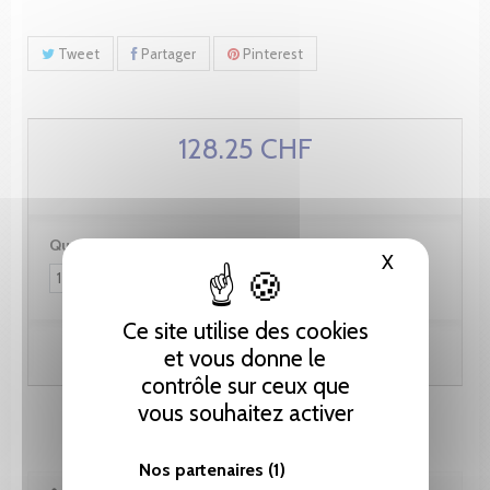
Tweet
Partager
Pinterest
128.25 CHF
Quantité :
X
Masquer le
Ce site utilise des cookies
Ajouter au panier
et vous donne le
contrôle sur ceux que
vous souhaitez activer
Nos partenaires
(1)