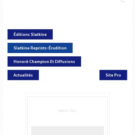
Éditions Slatkine
Slatkine Reprints-Érudition
Honoré Champion Et Diffusions
Actualités
Site Pro