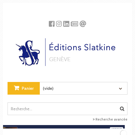
Panneau de gestion des cookies
Panier
(vide)
Recherche avancée