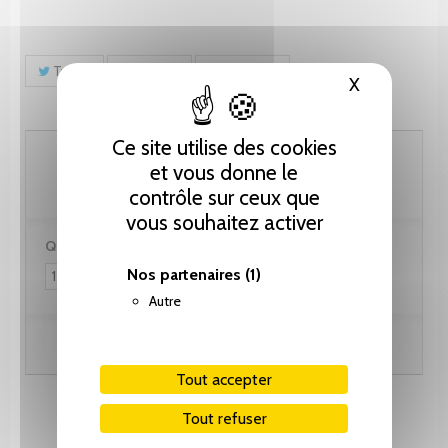
Tweet
Partager
Pinterest
X
Masquer le
Ce site utilise des cookies
25.65 CHF
et vous donne le
contrôle sur ceux que
vous souhaitez activer
Quantité :
Nos partenaires
(1)
Autre
Ajouter au panier
Tout accepter
Tout refuser