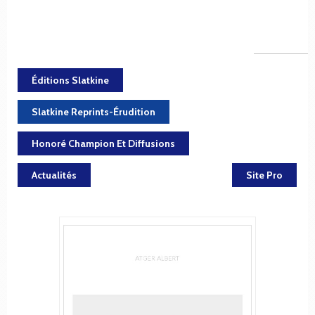
Éditions Slatkine
Slatkine Reprints-Érudition
Honoré Champion Et Diffusions
Actualités
Site Pro