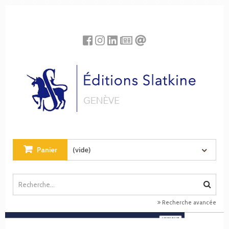
Panneau de gestion des cookies
Panier
(vide)
Recherche avancée