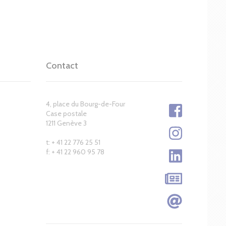
Contact
4, place du Bourg-de-Four
Case postale
1211 Genève 3
t: + 41 22 776 25 51
f: + 41 22 960 95 78