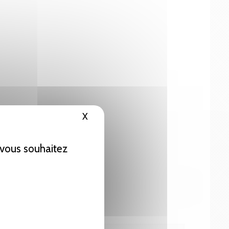
X
Masquer le bandeau des cookies
e vous souhaitez