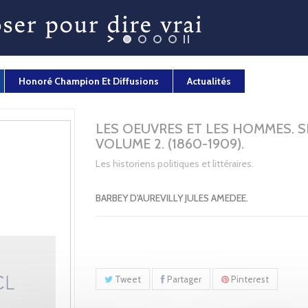
Honoré Champion Et Diffusions
Actualités
LES OEUVRES ET LES HOMMES. SE
VOLUME 2. (1860-1909).
Les historiens politiques et littéraires.
BARBEY D'AUREVILLY JULES AMEDEE.
Tweet
Partager
Pinterest