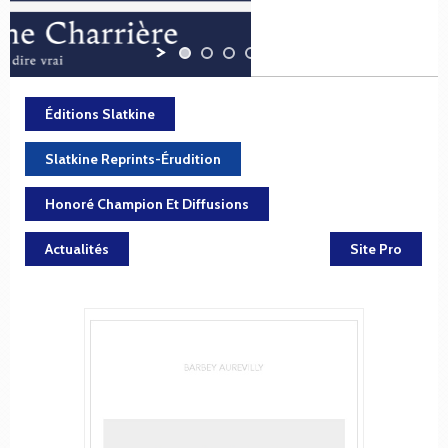
Éditions Slatkine
Slatkine Reprints-Érudition
Honoré Champion Et Diffusions
Actualités
Site Pro