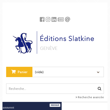
Panneau de gestion des cookies
Panier
(vide)
Recherche avancée