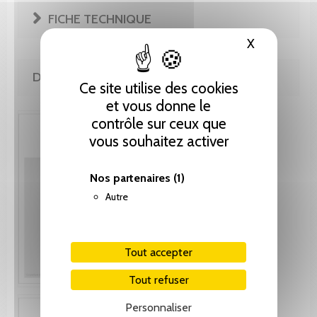
FICHE TECHNIQUE
X
Masquer le
DE MÊME AUTEUR(E)
Ce site utilise des cookies
et vous donne le
contrôle sur ceux que
vous souhaitez activer
Nos partenaires
(1)
Autre
Tout accepter
Tout refuser
Personnaliser