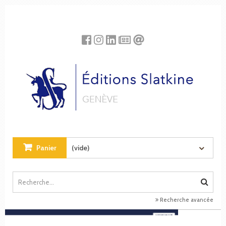
Panneau de gestion des cookies
Panier
(vide)
Recherche avancée