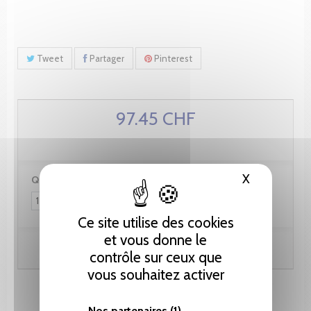
Tweet
Partager
Pinterest
97.45 CHF
X
Masquer le
Quantité :
Ce site utilise des cookies
et vous donne le
Ajouter au panier
contrôle sur ceux que
vous souhaitez activer
Nos partenaires
(1)