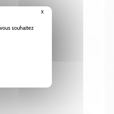
X
Masquer le bandeau des cookies
e vous souhaitez