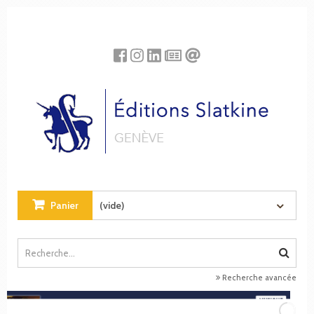
Panneau de gestion des cookies
Panier
(vide)
Recherche avancée