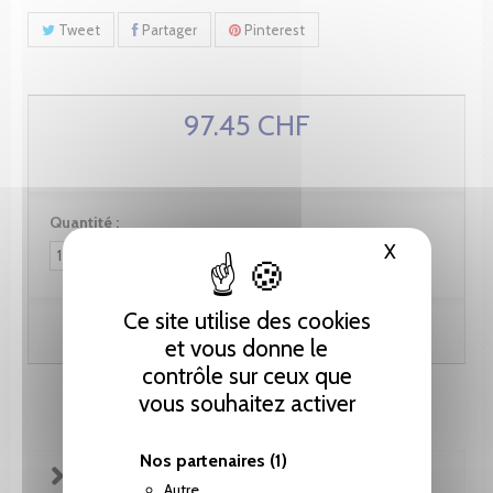
Tweet
Partager
Pinterest
97.45 CHF
Quantité :
X
Masquer le
Ce site utilise des cookies
Ajouter au panier
et vous donne le
contrôle sur ceux que
vous souhaitez activer
Nos partenaires
(1)
FICHE TECHNIQUE
Autre