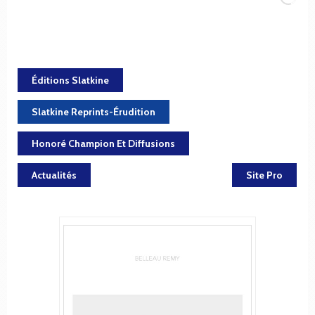
Éditions Slatkine
Slatkine Reprints-Érudition
Honoré Champion Et Diffusions
Actualités
Site Pro