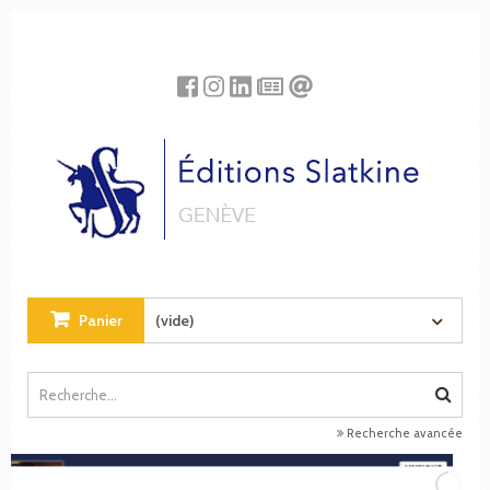
Panneau de gestion des cookies
Panier
(vide)
Recherche avancée