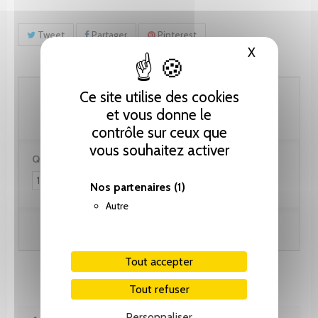
Tweet
Partager
Pinterest
X
Masquer le
46.15 CHF
Ce site utilise des cookies
et vous donne le
contrôle sur ceux que
vous souhaitez activer
Quantité :
Nos partenaires
(1)
Autre
Ajouter au panier
Tout accepter
Tout refuser
Personnaliser