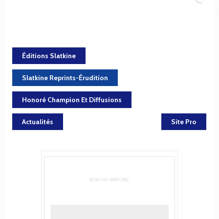
Éditions Slatkine
Slatkine Reprints-Érudition
Honoré Champion Et Diffusions
Actualités
Site Pro