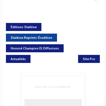
Éditions Slatkine
Slatkine Reprints-Érudition
Honoré Champion Et Diffusions
Actualités
Site Pro