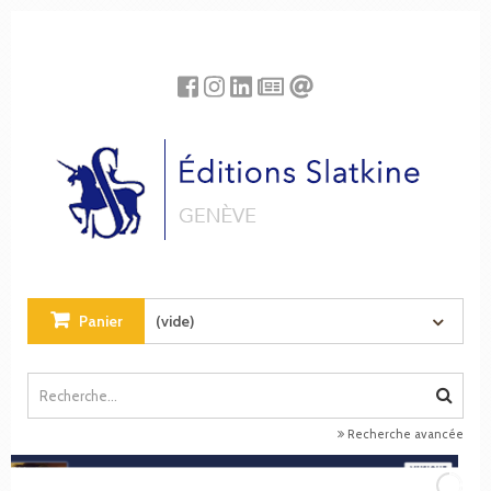
Panneau de gestion des cookies
Panier
(vide)
Recherche avancée