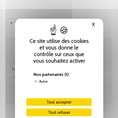
Tweet
Partager
Pinterest
X
Masquer le
Ce site utilise des cookies
71.80 CHF
et vous donne le
contrôle sur ceux que
vous souhaitez activer
Quantité :
Nos partenaires
(1)
Autre
Ajouter au panier
Tout accepter
Tout refuser