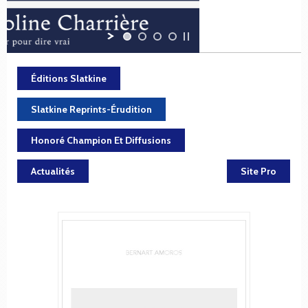
Éditions Slatkine
Slatkine Reprints-Érudition
Honoré Champion Et Diffusions
Actualités
Site Pro