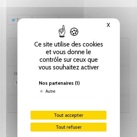
Tweet
Partager
Pinterest
X
Masquer le
Ce site utilise des cookies
123.10 CHF
et vous donne le
contrôle sur ceux que
vous souhaitez activer
Quantité :
Nos partenaires
(1)
Autre
Ajouter au panier
Tout accepter
Tout refuser