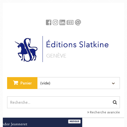
Panneau de gestion des cookies
Panier
(vide)
Recherche avancée